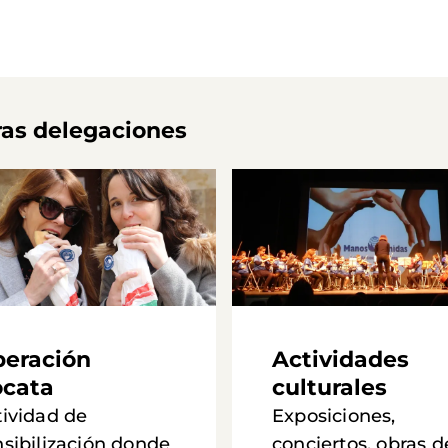
ras delegaciones
eración
Actividades
cata
culturales
tividad de
Exposiciones,
nsibilización donde
conciertos, obras d