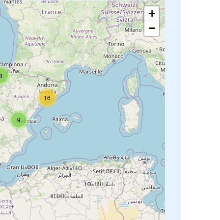
+
−
8
16
9