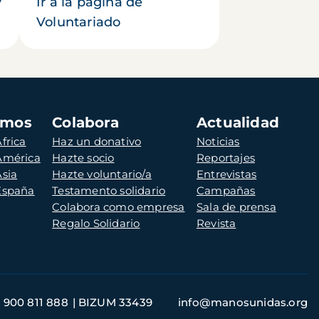
y
Ir a la página de
Voluntariado
amos
Colabora
Actualidad
frica
Haz un donativo
Noticias
 América
Hazte socio
Reportajes
Asia
Hazte voluntario/a
Entrevistas
 España
Testamento solidario
Campañas
Colabora como empresa
Sala de prensa
Regalo Solidario
Revista
900 811 888
BIZUM 33439
info@manosunidas.org