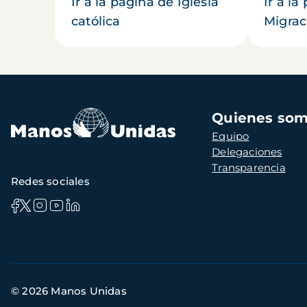
Ir a la página de Iglesia
Ir a la
católica
Migrac
Navegación
Quienes so
principal
Equipo
Delegaciones
Transparencia
Redes sociales
Información
© 2026 Manos Unidas
de
contacto