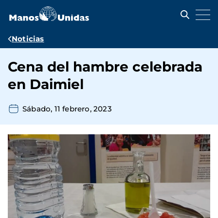
Pasar
al
contenido
principal
Ruta
Noticias
de
Cena del hambre celebrada
navegación
en Daimiel
Sábado, 11 febrero, 2023