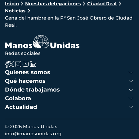
Ruta
Inicio
Nuestras delegaciones
Ciudad Real
Noticias
de
Cena del hambre en la Pª San José Obrero de Ciudad
navegación
Real.
Redes sociales
Navegación
Quienes somos
principal
Qué hacemos
Dónde trabajamos
Colabora
Actualidad
Información
© 2026 Manos Unidas
de
info@manosunidas.org
contacto