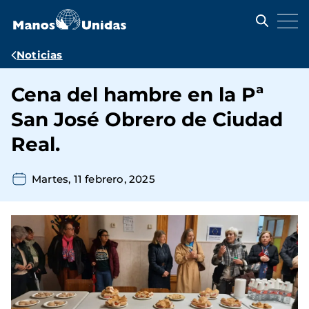
Pasar
al
contenido
principal
Ruta
Noticias
de
Cena del hambre en la Pª
navegación
San José Obrero de Ciudad
Real.
Martes, 11 febrero, 2025