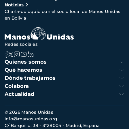
Noticias
de
Charla-coloquio con el socio local de Manos Unidas
navegación
en Bolivia
Redes sociales
Navegación
Quienes somos
principal
Qué hacemos
Dónde trabajamos
Colabora
Actualidad
Información
© 2026 Manos Unidas
de
info@manosunidas.org
contacto
C/ Barquillo, 38 - 3º28004 - Madrid, España