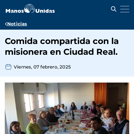
Pasar
al
contenido
principal
Ruta
Noticias
de
Comida compartida con la
navegación
misionera en Ciudad Real.
Viernes, 07 febrero, 2025