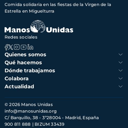
Comida solidaria en las fiestas de la Virgen de la
navegación
Estrella en Miguelturra
Redes sociales
Navegación
Quienes somos
principal
Qué hacemos
Dónde trabajamos
Colabora
Actualidad
Información
© 2026 Manos Unidas
de
info@manosunidas.org
contacto
C/ Barquillo, 38 - 3º28004 - Madrid, España
900 811 888
BIZUM 33439