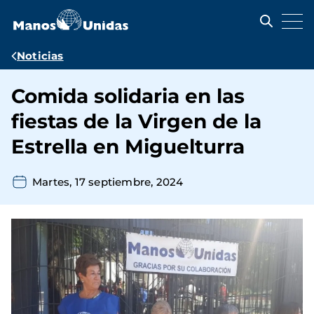
Pasar
al
contenido
principal
Ruta
Noticias
de
Comida solidaria en las
navegación
fiestas de la Virgen de la
Estrella en Miguelturra
Martes, 17 septiembre, 2024