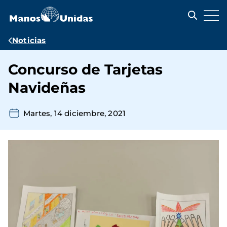
Pasar
al
contenido
principal
Ruta
Noticias
de
Concurso de Tarjetas
navegación
Navideñas
Martes, 14 diciembre, 2021