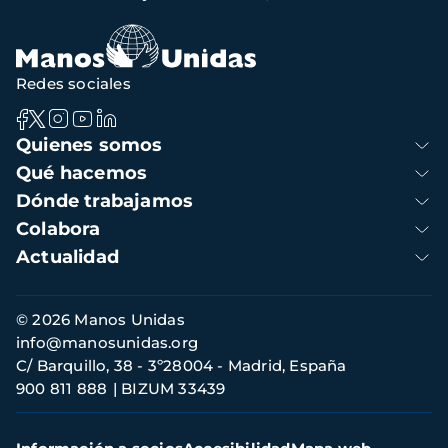
navegación
Redes sociales
Navegación
Quienes somos
principal
Qué hacemos
Dónde trabajamos
Colabora
Actualidad
Información
© 2026 Manos Unidas
de
info@manosunidas.org
contacto
C/ Barquillo, 38 - 3º28004 - Madrid, España
900 811 888
BIZUM 33439
Menú