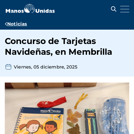
Pasar
al
contenido
principal
Ruta
Noticias
de
Concurso de Tarjetas
navegación
Navideñas, en Membrilla
Viernes, 05 diciembre, 2025