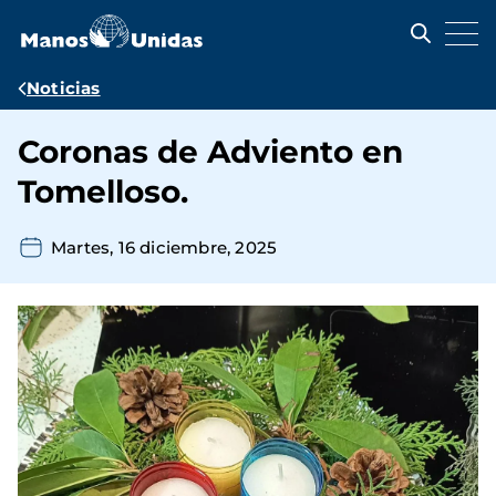
Pasar
al
contenido
principal
Ruta
Noticias
de
Coronas de Adviento en
navegación
Tomelloso.
Martes, 16 diciembre, 2025