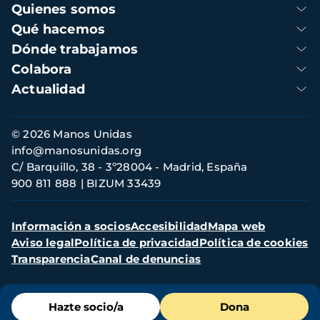
Navegación
Quienes somos
principal
Qué hacemos
Dónde trabajamos
Colabora
Actualidad
Información
© 2026 Manos Unidas
de
info@manosunidas.org
contacto
C/ Barquillo, 38 - 3º28004 - Madrid, España
900 811 888
BIZUM 33439
Menú
Información a socios
Accesibilidad
Mapa web
secundario
Aviso legal
Política de privacidad
Política de cookies
Transparencia
Canal de denuncias
Menú
Hazte socio/a
Dona
de