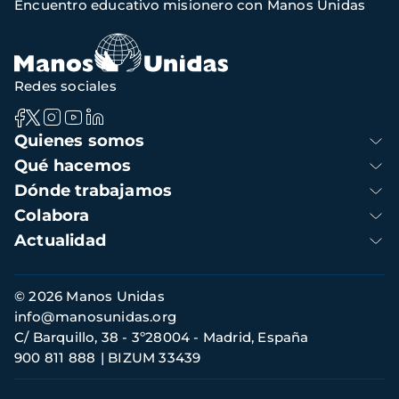
Encuentro educativo misionero con Manos Unidas
navegación
Redes sociales
Navegación
Quienes somos
principal
Qué hacemos
Dónde trabajamos
Colabora
Actualidad
Información
© 2026 Manos Unidas
de
info@manosunidas.org
contacto
C/ Barquillo, 38 - 3º28004 - Madrid, España
900 811 888
BIZUM 33439