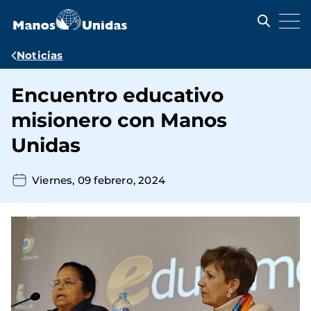
Pasar
al
contenido
principal
Ruta
Noticias
de
Encuentro educativo
navegación
misionero con Manos
Unidas
Viernes, 09 febrero, 2024