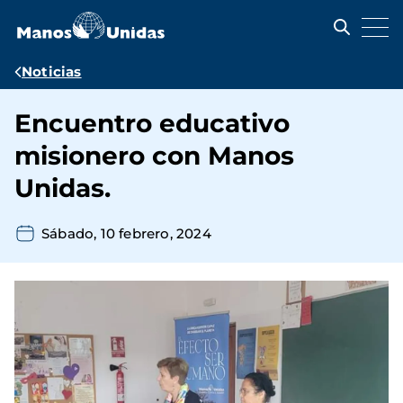
Pasar
al
contenido
principal
Ruta
Noticias
de
Encuentro educativo
navegación
misionero con Manos
Unidas.
Sábado, 10 febrero, 2024