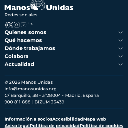
Redes sociales
Navegación
Quienes somos
principal
Qué hacemos
Dónde trabajamos
Colabora
Actualidad
Información
© 2026 Manos Unidas
de
info@manosunidas.org
contacto
C/ Barquillo, 38 - 3º28004 - Madrid, España
900 811 888
BIZUM 33439
Menú
Información a socios
Accesibilidad
Mapa web
secundario
Aviso legal
Política de privacidad
Política de cookies