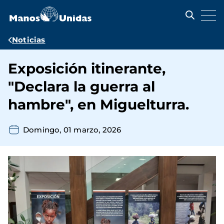
Pasar
al
contenido
principal
Ruta
Noticias
de
Exposición itinerante,
navegación
"Declara la guerra al
hambre", en Miguelturra.
Domingo, 01 marzo, 2026