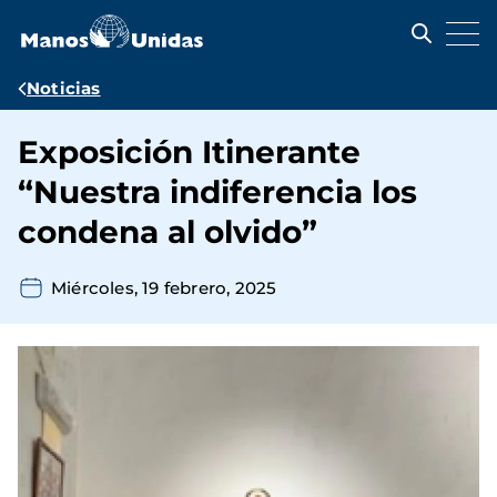
Pasar
al
contenido
principal
Ruta
Noticias
de
Exposición Itinerante
navegación
“Nuestra indiferencia los
condena al olvido”
Miércoles, 19 febrero, 2025