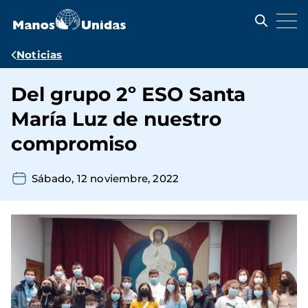
Pasar
al
contenido
principal
Ruta
Noticias
de
Del grupo 2º ESO Santa
navegación
María Luz de nuestro
compromiso
Sábado, 12 noviembre, 2022