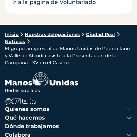
Ir a la página de Voluntariado
Ruta
Inicio
Nuestras delegaciones
Ciudad Real
Noticias
de
El grupo arciprestal de Manos Unidas de Puertollano
navegación
y Valle de Alcudia asiste a la Presentación de la
Campaña LXV en el Casino.
Redes sociales
Navegación
Quienes somos
principal
Qué hacemos
Dónde trabajamos
Colabora