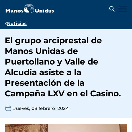
Pasar
al
contenido
principal
Ruta
Noticias
de
El grupo arciprestal de
navegación
Manos Unidas de
Puertollano y Valle de
Alcudia asiste a la
Presentación de la
Campaña LXV en el Casino.
Jueves, 08 febrero, 2024