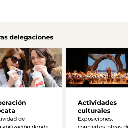
ras delegaciones
eración
Actividades
cata
culturales
tividad de
Exposiciones,
nsibilización donde
conciertos, obras d