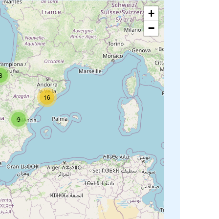
+
−
8
16
9