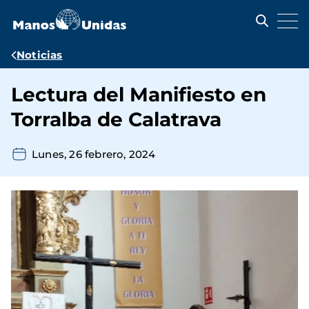
Pasar
al
contenido
principal
Ruta
Noticias
de
Lectura del Manifiesto en
navegación
Torralba de Calatrava
Lunes, 26 febrero, 2024