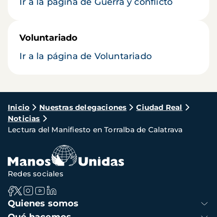
Ir a la página de Guerra y conflicto
Voluntariado
Ir a la página de Voluntariado
Ruta
Inicio
Nuestras delegaciones
Ciudad Real
Noticias
de
Lectura del Manifiesto en Torralba de Calatrava
navegación
Redes sociales
Navegación
Quienes somos
principal