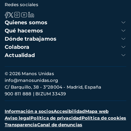
Redes sociales
Navegación
Quienes somos
principal
Qué hacemos
Dónde trabajamos
Colabora
Actualidad
Información
© 2026 Manos Unidas
de
info@manosunidas.org
contacto
C/ Barquillo, 38 - 3º28004 - Madrid, España
900 811 888
BIZUM 33439
Menú
Información a socios
Accesibilidad
Mapa web
secundario
Aviso legal
Política de privacidad
Política de cookies
Transparencia
Canal de denuncias