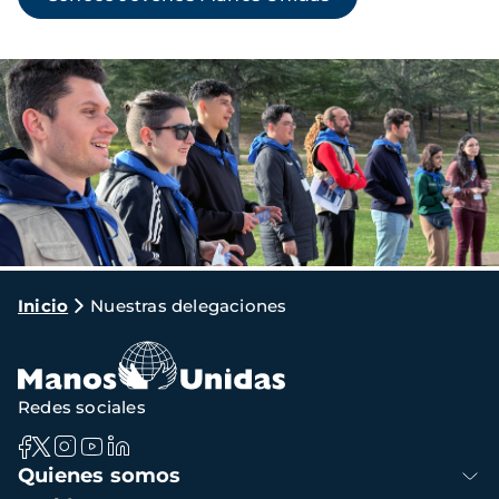
Imagen
Ruta
Inicio
Nuestras delegaciones
de
navegación
Redes sociales
Navegación
Quienes somos
principal