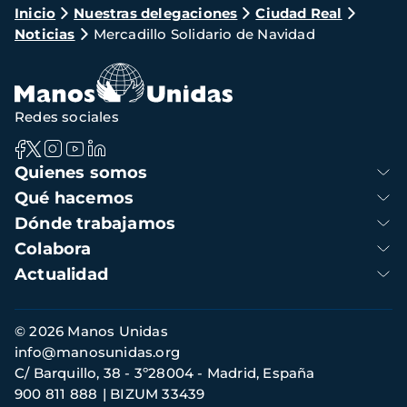
Ruta
Inicio
Nuestras delegaciones
Ciudad Real
Noticias
Mercadillo Solidario de Navidad
de
navegación
Redes sociales
Navegación
Quienes somos
principal
Qué hacemos
Dónde trabajamos
Colabora
Actualidad
Información
© 2026 Manos Unidas
de
info@manosunidas.org
contacto
C/ Barquillo, 38 - 3º28004 - Madrid, España
900 811 888
BIZUM 33439