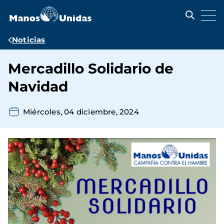
Pasar
al
contenido
principal
Ruta
Noticias
de
Mercadillo Solidario de
navegación
Navidad
Miércoles, 04 diciembre, 2024