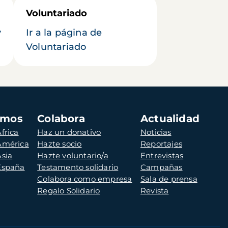
Voluntariado
y
Ir a la página de
Voluntariado
amos
Colabora
Actualidad
frica
Haz un donativo
Noticias
 América
Hazte socio
Reportajes
Asia
Hazte voluntario/a
Entrevistas
 España
Testamento solidario
Campañas
Colabora como empresa
Sala de prensa
Regalo Solidario
Revista