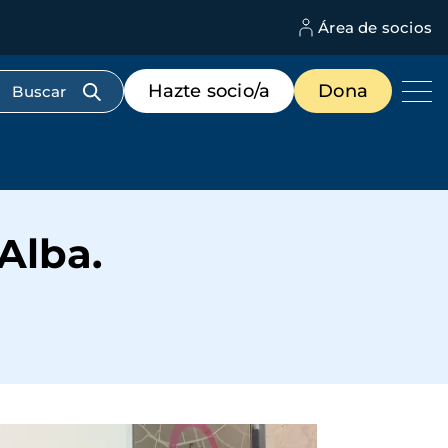
Área de socios
M
d
c
Menú
Hazte socio/a
Dona
d
de
us
destacados
cabecera
Alba.