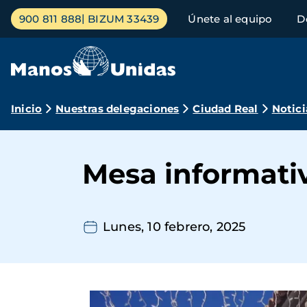
Pasar
Menú
900 811 888
BIZUM 33439
Únete al equipo
D
al
principal
contenido
principal
Ruta
Inicio
Nuestras delegaciones
Ciudad Real
Notici
de
navegación
Mesa informativ
Lunes, 10 febrero, 2025