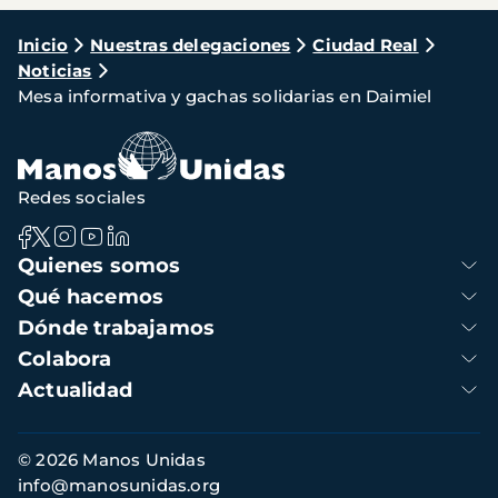
Ruta
Inicio
Nuestras delegaciones
Ciudad Real
Noticias
de
Mesa informativa y gachas solidarias en Daimiel
navegación
Redes sociales
Navegación
Quienes somos
principal
Qué hacemos
Dónde trabajamos
Colabora
Actualidad
Información
© 2026 Manos Unidas
de
info@manosunidas.org