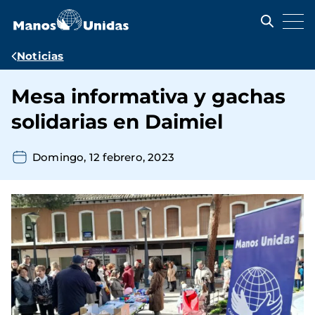
Pasar
al
contenido
principal
Ruta
Noticias
de
Mesa informativa y gachas
navegación
solidarias en Daimiel
Domingo, 12 febrero, 2023