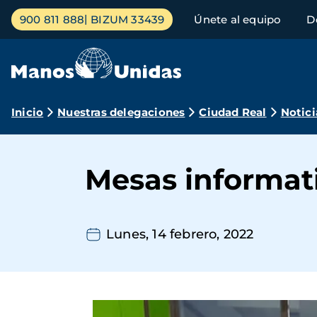
Pasar
Menú
900 811 888
BIZUM 33439
Únete al equipo
D
al
principal
contenido
principal
Ruta
Inicio
Nuestras delegaciones
Ciudad Real
Notici
de
navegación
Mesas informat
Lunes, 14 febrero, 2022