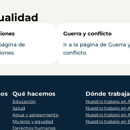
ualidad
iones
Guerra y conflicto
 página de
Ir a la página de Guerra 
iones
conflicto
mos
Qué hacemos
Dónde trabaj
Educación
Nuestro trabajo en Á
Salud
Nuestro trabajo en
Agua y saneamiento
Nuestro trabajo en 
Mujeres y equidad
Nuestro trabajo en
Derechos humanos