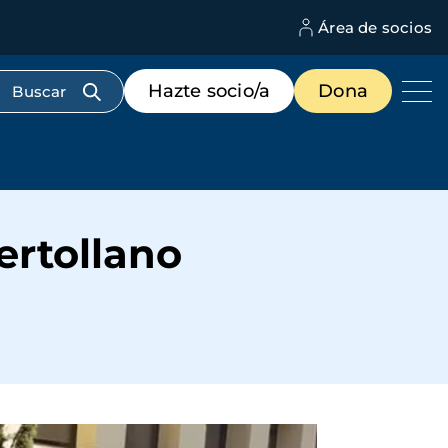
Área de socios
M
d
c
Menú
Hazte socio/a
Dona
d
de
us
destacados
cabecera
ertollano