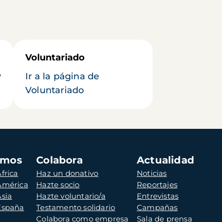
Voluntariado
y
Ir a la página de
Voluntariado
amos
Colabora
Actualidad
frica
Haz un donativo
Noticias
 América
Hazte socio
Reportajes
Asia
Hazte voluntario/a
Entrevistas
 España
Testamento solidario
Campañas
Colabora como empresa
Sala de prensa