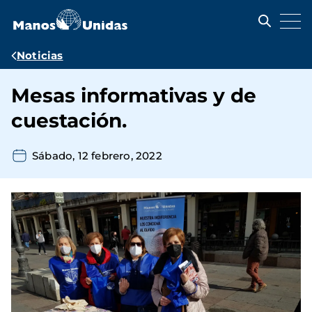
Pasar
al
contenido
principal
Ruta
Noticias
de
Mesas informativas y de
navegación
cuestación.
Sábado, 12 febrero, 2022