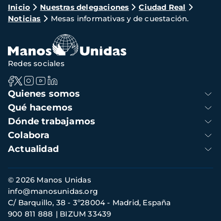
Ruta
Inicio
Nuestras delegaciones
Ciudad Real
Noticias
Mesas informativas y de cuestación.
de
navegación
Redes sociales
Navegación
Quienes somos
principal
Qué hacemos
Dónde trabajamos
Colabora
Actualidad
Información
© 2026 Manos Unidas
de
info@manosunidas.org
contacto
C/ Barquillo, 38 - 3º28004 - Madrid, España
900 811 888
BIZUM 33439