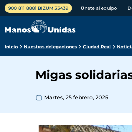
Pasar
Menú
900 811 888
BIZUM 33439
Únete al equipo
D
al
principal
contenido
principal
Ruta
Inicio
Nuestras delegaciones
Ciudad Real
Notici
de
navegación
Migas solidarias
Martes, 25 febrero, 2025