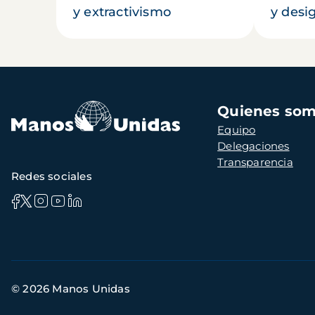
y extractivismo
y desi
Navegación
Quienes so
principal
Equipo
Delegaciones
Transparencia
Redes sociales
Información
© 2026 Manos Unidas
de
contacto