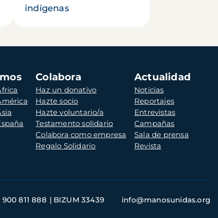
indígenas
amos
Colabora
Actualidad
frica
Haz un donativo
Noticias
 América
Hazte socio
Reportajes
Asia
Hazte voluntario/a
Entrevistas
 España
Testamento solidario
Campañas
Colabora como empresa
Sala de prensa
Regalo Solidario
Revista
900 811 888
BIZUM 33439
info@manosunidas.org