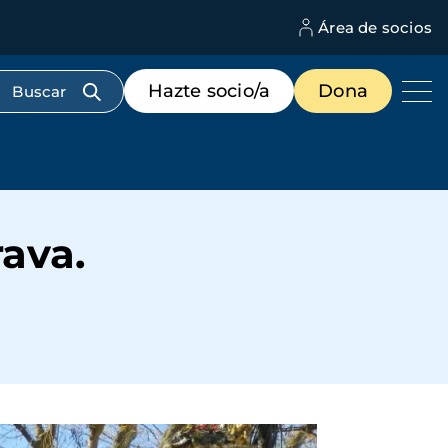
Área de socios
M
d
c
Menú
Hazte socio/a
Dona
d
de
us
destacados
cabecera
rava.