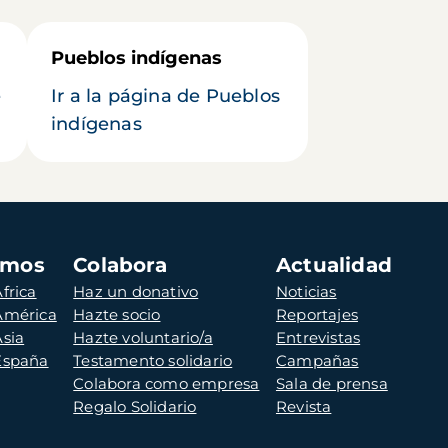
Pueblos indígenas
e
Ir a la página de Pueblos
indígenas
amos
Colabora
Actualidad
frica
Haz un donativo
Noticias
 América
Hazte socio
Reportajes
Asia
Hazte voluntario/a
Entrevistas
 España
Testamento solidario
Campañas
Colabora como empresa
Sala de prensa
Regalo Solidario
Revista