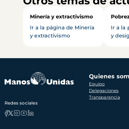
Otros temas de act
Minería y extractivismo
Pobrez
Ir a la página de Minería
Ir a l
y extractivismo
y desi
Navegación
Quienes so
principal
Equipo
Delegaciones
Transparencia
Redes sociales