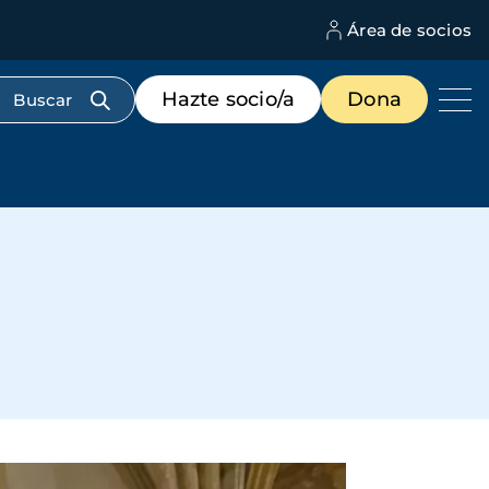
Área de socios
M
d
c
Menú
Hazte socio/a
Dona
d
de
us
destacados
cabecera