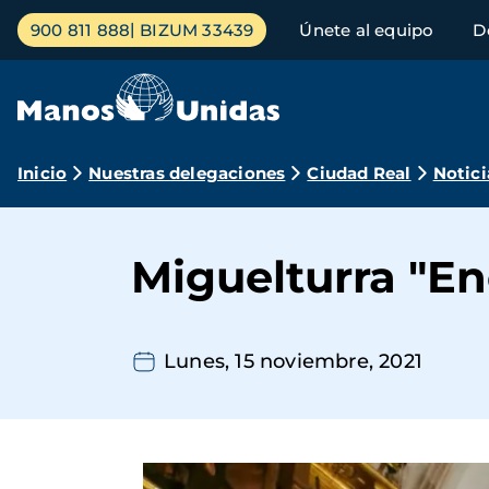
Pasar
Menú
900 811 888
BIZUM 33439
Únete al equipo
D
al
principal
contenido
principal
Ruta
Inicio
Nuestras delegaciones
Ciudad Real
Notici
de
navegación
Miguelturra "En
Lunes, 15 noviembre, 2021