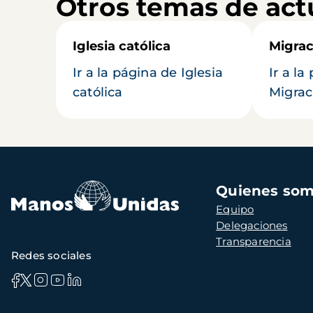
Otros temas de act
Iglesia católica
Migrac
Ir a la página de Iglesia
Ir a la
católica
Migrac
Navegación
Quienes so
principal
Equipo
Delegaciones
Transparencia
Redes sociales