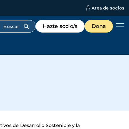
Área de socios
M
d
c
Menú
Hazte socio/a
Dona
d
de
us
destacados
cabecera
ivos de Desarrollo Sostenible y la