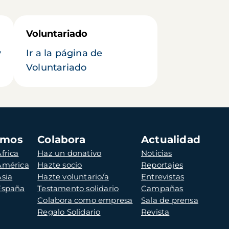
Voluntariado
y
Ir a la página de
Voluntariado
amos
Colabora
Actualidad
frica
Haz un donativo
Noticias
 América
Hazte socio
Reportajes
Asia
Hazte voluntario/a
Entrevistas
 España
Testamento solidario
Campañas
Colabora como empresa
Sala de prensa
Regalo Solidario
Revista