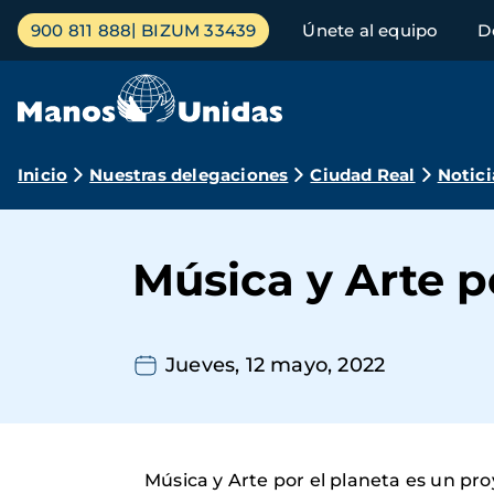
Pasar
Menú
900 811 888
BIZUM 33439
Únete al equipo
D
al
principal
contenido
principal
Ruta
Inicio
Nuestras delegaciones
Ciudad Real
Notici
de
navegación
Música y Arte p
Jueves, 12 mayo, 2022
Música y Arte por el planeta es un pr