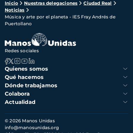
Ruta
Inicio
Nuestras delegaciones
Ciudad Real
Noticias
de
Música y arte por el planeta - IES Fray Andrés de
navegación
Puertollano
Redes sociales
Navegación
Quienes somos
principal
Qué hacemos
Dónde trabajamos
Colabora
Actualidad
Información
© 2026 Manos Unidas
de
info@manosunidas.org
contacto