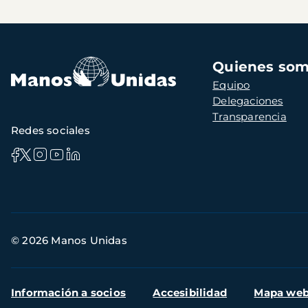
Navegación
Quienes so
principal
Equipo
Delegaciones
Transparencia
Redes sociales
Información
© 2026 Manos Unidas
de
contacto
Menú
Información a socios
Accesibilidad
Mapa we
secundario