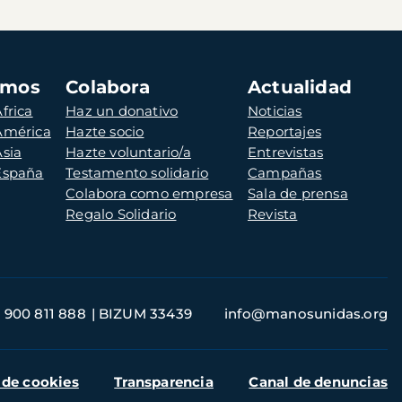
amos
Colabora
Actualidad
frica
Haz un donativo
Noticias
 América
Hazte socio
Reportajes
Asia
Hazte voluntario/a
Entrevistas
 España
Testamento solidario
Campañas
Colabora como empresa
Sala de prensa
Regalo Solidario
Revista
900 811 888
BIZUM 33439
info@manosunidas.org
 de cookies
Transparencia
Canal de denuncias