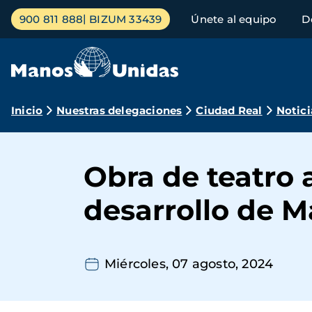
Pasar
Menú
900 811 888
BIZUM 33439
Únete al equipo
D
al
principal
contenido
principal
Ruta
Inicio
Nuestras delegaciones
Ciudad Real
Notici
de
navegación
Obra de teatro 
desarrollo de 
Miércoles, 07 agosto, 2024