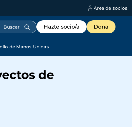
Área de socios
M
d
c
Menú
Hazte socio/a
Dona
d
de
us
destacados
cabecera
rollo de Manos Unidas
yectos de