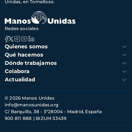
Unidas, en Tomelloso.
Redes sociales
Navegación
Quienes somos
principal
Qué hacemos
Dónde trabajamos
Colabora
Actualidad
Información
© 2026 Manos Unidas
de
info@manosunidas.org
contacto
C/ Barquillo, 38 - 3º28004 - Madrid, España
900 811 888
BIZUM 33439