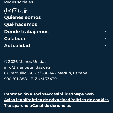
Redes sociales
Navegación
Quienes somos
principal
Qué hacemos
Dónde trabajamos
Colabora
Actualidad
Información
© 2026 Manos Unidas
de
info@manosunidas.org
contacto
C/ Barquillo, 38 - 3º28004 - Madrid, España
900 811 888
BIZUM 33439
Menú
Información a socios
Accesibilidad
Mapa web
secundario
Aviso legal
Política de privacidad
Política de cookies
Transparencia
Canal de denuncias