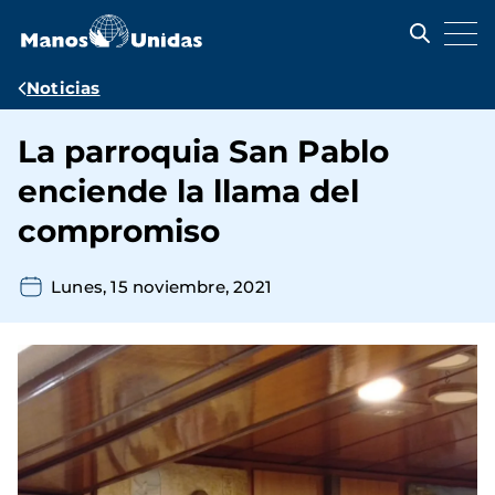
Pasar
al
contenido
principal
Ruta
Noticias
de
La parroquia San Pablo
navegación
enciende la llama del
compromiso
Lunes, 15 noviembre, 2021