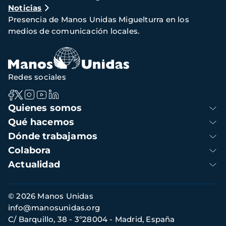
Noticias
de
Presencia de Manos Unidas Miguelturra en los
navegación
medios de comunicación locales.
Redes sociales
Navegación
Quienes somos
principal
Qué hacemos
Dónde trabajamos
Colabora
Actualidad
Información
© 2026 Manos Unidas
de
info@manosunidas.org
contacto
C/ Barquillo, 38 - 3º28004 - Madrid, España