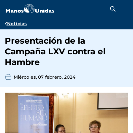
Pasar
al
contenido
principal
Ruta
Noticias
de
Presentación de la
navegación
Campaña LXV contra el
Hambre
Miércoles, 07 febrero, 2024