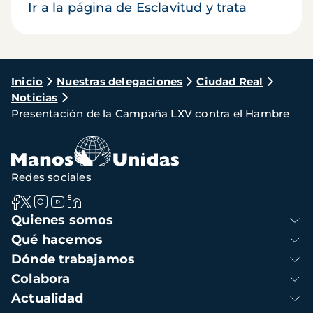
Ir a la página de Esclavitud y trata
Ruta
Inicio
Nuestras delegaciones
Ciudad Real
Noticias
de
Presentación de la Campaña LXV contra el Hambre
navegación
Redes sociales
Navegación
Quienes somos
principal
Qué hacemos
Dónde trabajamos
Colabora
Actualidad