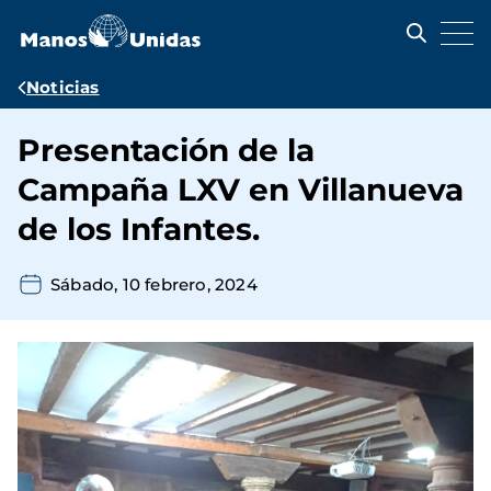
Pasar
al
contenido
principal
Ruta
Noticias
de
Presentación de la
navegación
Campaña LXV en Villanueva
de los Infantes.
Sábado, 10 febrero, 2024