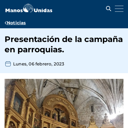
Pasar
al
contenido
principal
Ruta
Noticias
de
Presentación de la campaña
navegación
en parroquias.
Lunes, 06 febrero, 2023