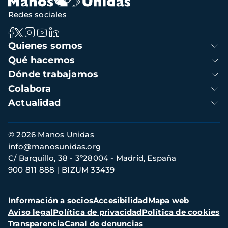
Redes sociales
Navegación
Quienes somos
principal
Qué hacemos
Dónde trabajamos
Colabora
Actualidad
Información
© 2026 Manos Unidas
de
info@manosunidas.org
contacto
C/ Barquillo, 38 - 3º28004 - Madrid, España
900 811 888
BIZUM 33439
Menú
Información a socios
Accesibilidad
Mapa web
secundario
Aviso legal
Política de privacidad
Política de cookies
Transparencia
Canal de denuncias