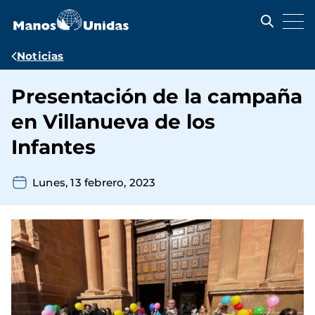
Pasar
al
contenido
principal
Ruta
Noticias
de
Presentación de la campaña
navegación
en Villanueva de los
Infantes
Lunes, 13 febrero, 2023