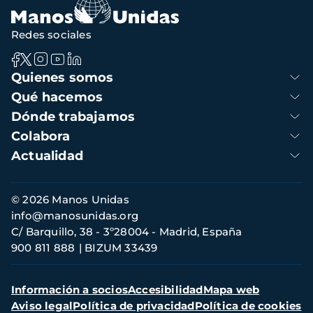
Redes sociales
Navegación
Quienes somos
principal
Qué hacemos
Dónde trabajamos
Colabora
Actualidad
Información
© 2026 Manos Unidas
de
info@manosunidas.org
contacto
C/ Barquillo, 38 - 3º28004 - Madrid, España
900 811 888
BIZUM 33439
Menú
Información a socios
Accesibilidad
Mapa web
secundario
Aviso legal
Política de privacidad
Política de cookies