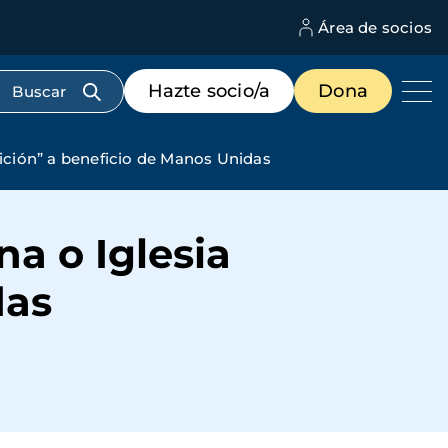
Área de socios
M
d
c
Menú
Hazte socio/a
Dona
d
de
us
destacados
cabecera
dición” a beneficio de Manos Unidas
na o Iglesia
das