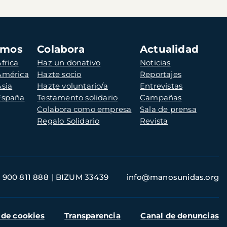
amos
Colabora
Actualidad
frica
Haz un donativo
Noticias
 América
Hazte socio
Reportajes
Asia
Hazte voluntario/a
Entrevistas
 España
Testamento solidario
Campañas
Colabora como empresa
Sala de prensa
Regalo Solidario
Revista
900 811 888
BIZUM 33439
info@manosunidas.org
 de cookies
Transparencia
Canal de denuncias