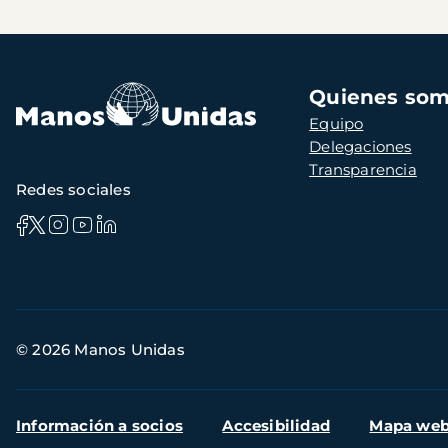
Navegación
Quienes so
principal
Equipo
Delegaciones
Transparencia
Redes sociales
Información
© 2026 Manos Unidas
de
contacto
Menú
Información a socios
Accesibilidad
Mapa we
secundario