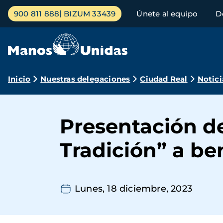
Pasar
Menú
900 811 888
BIZUM 33439
Únete al equipo
D
al
principal
contenido
principal
Ruta
Inicio
Nuestras delegaciones
Ciudad Real
Notici
de
navegación
Presentación de
Tradición” a be
Lunes, 18 diciembre, 2023