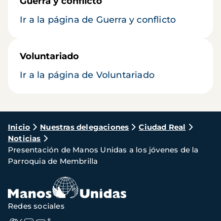
Guerra y conflicto
Ir a la página de Guerra y conflicto
Voluntariado
Ir a la página de Voluntariado
Ruta
Inicio
Nuestras delegaciones
Ciudad Real
Noticias
de
Presentación de Manos Unidas a los jóvenes de la
navegación
Parroquia de Membrilla
Redes sociales