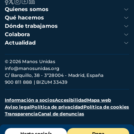
Navegación
Quienes somos
principal
Qué hacemos
Dónde trabajamos
Colabora
Actualidad
Información
© 2026 Manos Unidas
de
info@manosunidas.org
contacto
C/ Barquillo, 38 - 3º28004 - Madrid, España
900 811 888
BIZUM 33439
Menú
Información a socios
Accesibilidad
Mapa web
secundario
Aviso legal
Política de privacidad
Política de cookies
Transparencia
Canal de denuncias
Menú
Hazte socio/a
Dona