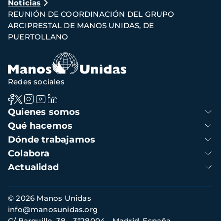
Noticias
de
REUNIÓN DE COORDINACIÓN DEL GRUPO
navegación
ARCIPRESTAL DE MANOS UNIDAS, DE
PUERTOLLANO
Redes sociales
Navegación
Quienes somos
principal
Qué hacemos
Dónde trabajamos
Colabora
Actualidad
Información
© 2026 Manos Unidas
de
info@manosunidas.org
contacto
C/ Barquillo, 38 - 3º28004 - Madrid, España