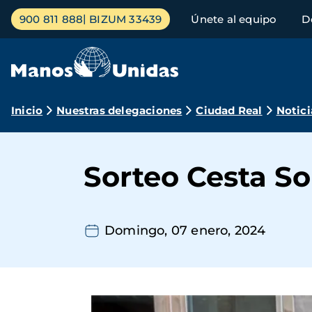
Pasar
Menú
900 811 888
BIZUM 33439
Únete al equipo
D
al
principal
contenido
principal
Ruta
Inicio
Nuestras delegaciones
Ciudad Real
Notici
de
navegación
Sorteo Cesta So
Domingo, 07 enero, 2024