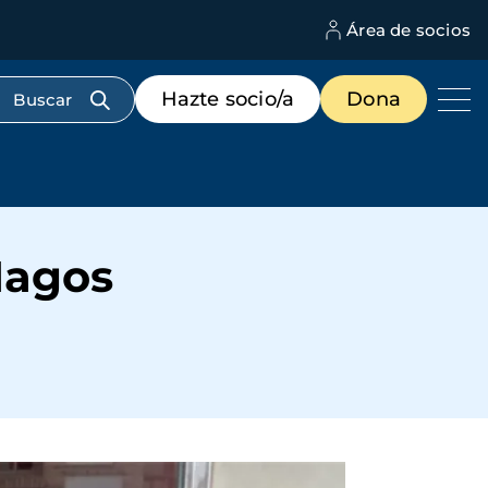
Área de socios
M
d
c
Menú
Hazte socio/a
Dona
d
de
us
destacados
cabecera
Magos