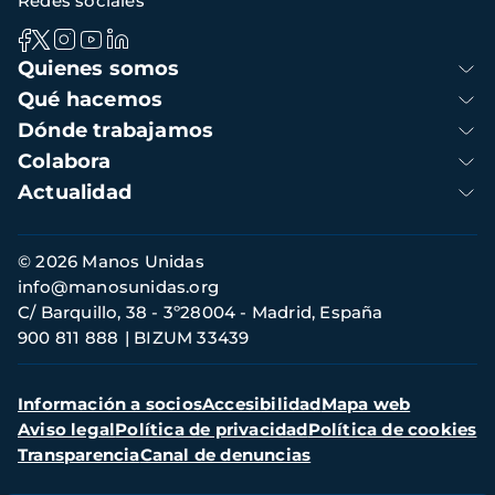
Redes sociales
Navegación
Quienes somos
principal
Qué hacemos
Dónde trabajamos
Colabora
Actualidad
Información
© 2026 Manos Unidas
de
info@manosunidas.org
contacto
C/ Barquillo, 38 - 3º28004 - Madrid, España
900 811 888
BIZUM 33439
Menú
Información a socios
Accesibilidad
Mapa web
secundario
Aviso legal
Política de privacidad
Política de cookies
Transparencia
Canal de denuncias