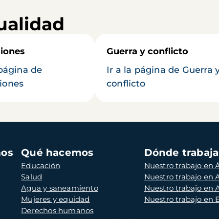
ualidad
iones
Guerra y conflicto
 página de
Ir a la página de Guerra 
iones
conflicto
mos
Qué hacemos
Dónde trabaj
Educación
Nuestro trabajo en Á
Salud
Nuestro trabajo en
Agua y saneamiento
Nuestro trabajo en 
Mujeres y equidad
Nuestro trabajo en
Derechos humanos