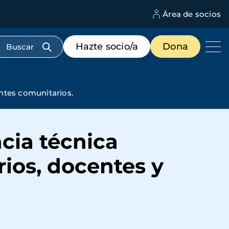
Área de socios
M
d
c
Menú
Hazte socio/a
Dona
d
de
us
destacados
cabecera
antes comunitarios.
ncia técnica
rios, docentes y