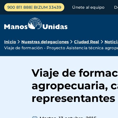
Pasar
Menú
900 811 888
BIZUM 33439
Únete al equipo
D
al
principal
contenido
principal
Ruta
Inicio
Nuestras delegaciones
Ciudad Real
Notici
Viaje de formación - Proyecto Asistencia técnica agrop
de
navegación
Viaje de formac
agropecuaria, c
representantes