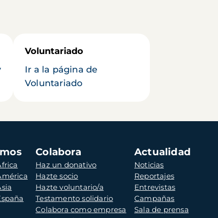
Voluntariado
y
Ir a la página de
Voluntariado
amos
Colabora
Actualidad
frica
Haz un donativo
Noticias
 América
Hazte socio
Reportajes
Asia
Hazte voluntario/a
Entrevistas
 España
Testamento solidario
Campañas
Colabora como empresa
Sala de prensa