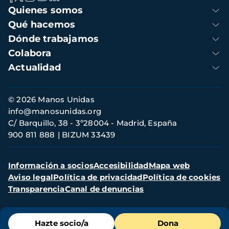
Navegación
Quienes somos
principal
Qué hacemos
Dónde trabajamos
Colabora
Actualidad
Información
© 2026 Manos Unidas
de
info@manosunidas.org
contacto
C/ Barquillo, 38 - 3º28004 - Madrid, España
900 811 888
BIZUM 33439
Menú
Información a socios
Accesibilidad
Mapa web
secundario
Aviso legal
Política de privacidad
Política de cookies
Transparencia
Canal de denuncias
Menú
Hazte socio/a
Dona
de