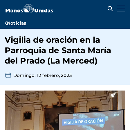
Pasar
al
contenido
principal
Ruta
Noticias
de
Vigilia de oración en la
navegación
Parroquia de Santa María
del Prado (La Merced)
Domingo, 12 febrero, 2023