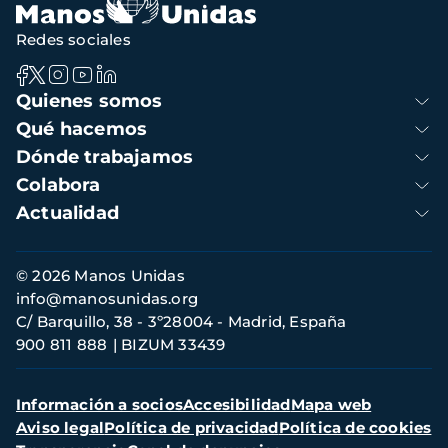
Redes sociales
Navegación
Quienes somos
principal
Qué hacemos
Dónde trabajamos
Colabora
Actualidad
Información
© 2026 Manos Unidas
de
info@manosunidas.org
contacto
C/ Barquillo, 38 - 3º28004 - Madrid, España
900 811 888
BIZUM 33439
Menú
Información a socios
Accesibilidad
Mapa web
secundario
Aviso legal
Política de privacidad
Política de cookies