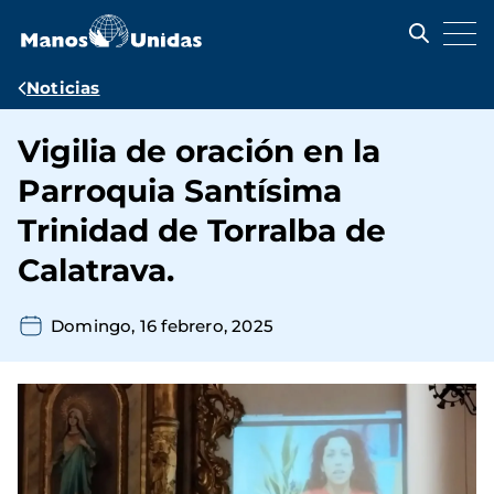
Pasar
al
contenido
principal
Ruta
Noticias
de
Vigilia de oración en la
navegación
Parroquia Santísima
Trinidad de Torralba de
Calatrava.
Domingo, 16 febrero, 2025