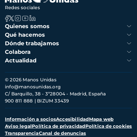
Redes sociales
Navegación
Quienes somos
principal
Qué hacemos
Dónde trabajamos
Colabora
Actualidad
Información
© 2026 Manos Unidas
de
info@manosunidas.org
contacto
C/ Barquillo, 38 - 3º28004 - Madrid, España
900 811 888
BIZUM 33439
Menú
Información a socios
Accesibilidad
Mapa web
secundario
Aviso legal
Política de privacidad
Política de cookies
Transparencia
Canal de denuncias