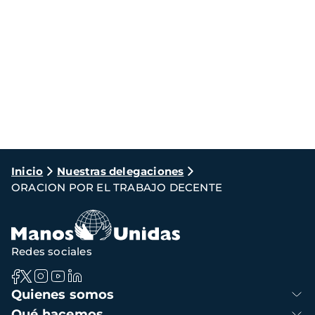
Ruta
Inicio
Nuestras delegaciones
ORACION POR EL TRABAJO DECENTE
de
navegación
Redes sociales
Navegación
Quienes somos
principal
Qué hacemos