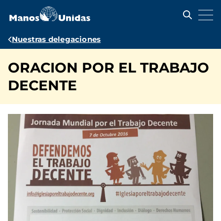
Pasar
al
contenido
principal
Ruta
Nuestras delegaciones
de
ORACION POR EL TRABAJO
navegación
DECENTE