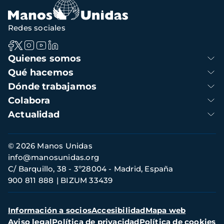
Redes sociales
Navegación
Quienes somos
principal
Qué hacemos
Dónde trabajamos
Colabora
Actualidad
Información
© 2026 Manos Unidas
de
info@manosunidas.org
contacto
C/ Barquillo, 38 - 3º28004 - Madrid, España
900 811 888
BIZUM 33439
Menú
Información a socios
Accesibilidad
Mapa web
secundario
Aviso legal
Política de privacidad
Política de cookies