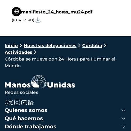
manifiesto_24_horas_mu24.pdf
(1014.17 KB)
Ruta
Inicio
Nuestras delegaciones
Córdoba
Actividades
de
Córdoba se mueve con 24 Horas para Iluminar el
navegación
Mundo
Redes sociales
Navegación
Quienes somos
principal
Qué hacemos
Dónde trabajamos