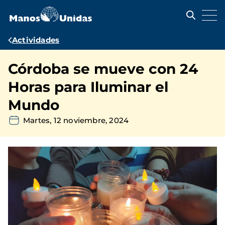
Pasar
al
contenido
principal
Ruta
Actividades
de
Córdoba se mueve con 24
navegación
Horas para Iluminar el
Mundo
Martes, 12 noviembre, 2024