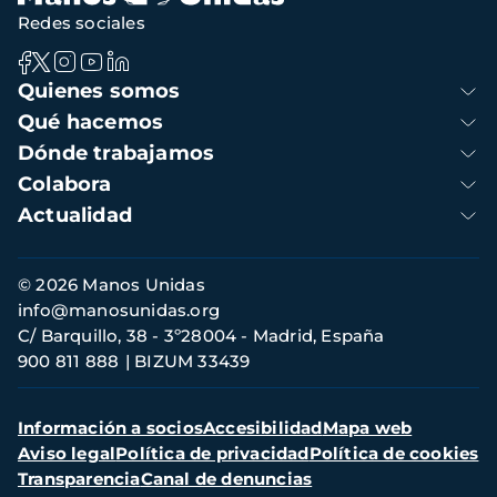
Redes sociales
Navegación
Quienes somos
principal
Qué hacemos
Dónde trabajamos
Colabora
Actualidad
Información
© 2026 Manos Unidas
de
info@manosunidas.org
contacto
C/ Barquillo, 38 - 3º28004 - Madrid, España
900 811 888
BIZUM 33439
Menú
Información a socios
Accesibilidad
Mapa web
secundario
Aviso legal
Política de privacidad
Política de cookies
Transparencia
Canal de denuncias