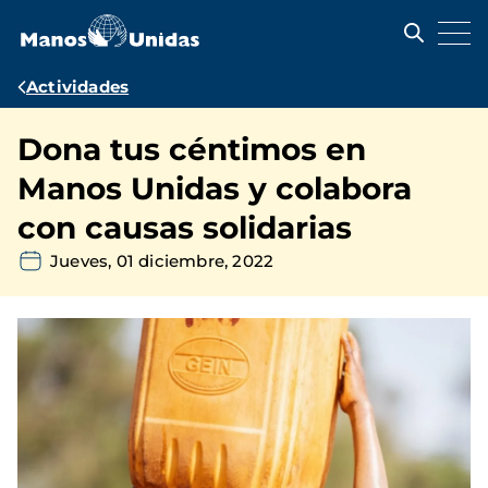
Pasar
al
contenido
principal
Ruta
Actividades
de
Dona tus céntimos en
navegación
Manos Unidas y colabora
con causas solidarias
Jueves, 01 diciembre, 2022